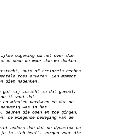
lijkse omgeving om net over die
teren doen we meer dan we denken.
etstocht, auto of treinreis hebben
mentale roes ervaren. Een moment
en diep nadenken.
n gaf mij inzicht in dat gevoel.
lde ik vast dat
n en minuten verdween en dat de
 aanwezig was in het
p, deuren die open en toe gingen,
en, de wiegende beweging van de
niet anders dan dat de dynamiek en
ijn in zich heeft, zorgen voor die