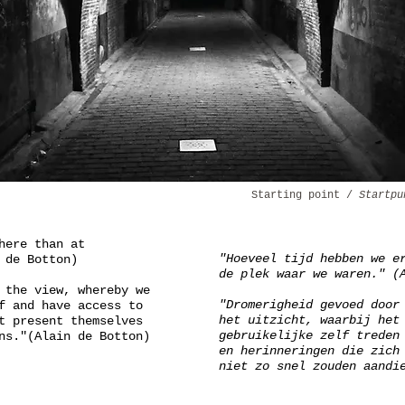
Starting point /
Startpu
here than at
"Hoeveel tijd hebben we e
 de Botton)
de plek waar we waren." (
 the view, whereby we
"Dromerigheid gevoed door
f and have access to
het uitzicht, waarbij het
t present themselves
gebruikelijke zelf treden
ns."(Alain de Botton)
en herinneringen die zich
niet zo snel zouden aandi