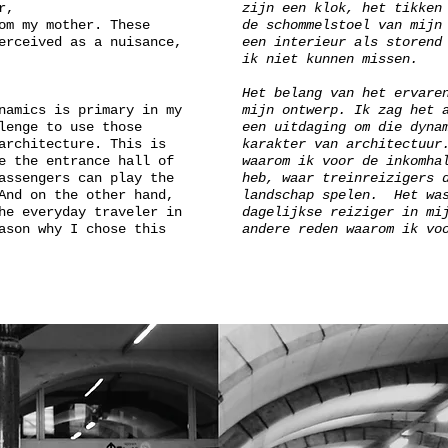
r,
zijn een klok, het tikken
om my mother. These
de schommelstoel van mijn
erceived as a nuisance,
een interieur als storend
ik niet kunnen missen.
Het belang van het ervare
namics is primary in my
mijn ontwerp. Ik zag het 
lenge to use those
een uitdaging om die dyna
architecture. This is
karakter van architectuur
e the entrance hall of
waarom ik voor de inkomha
assengers can play the
heb, waar treinreizigers 
And on the other hand,
landschap spelen. Het was
he everyday traveler in
dagelijkse reiziger in mi
ason why I chose this
andere reden waarom ik vo