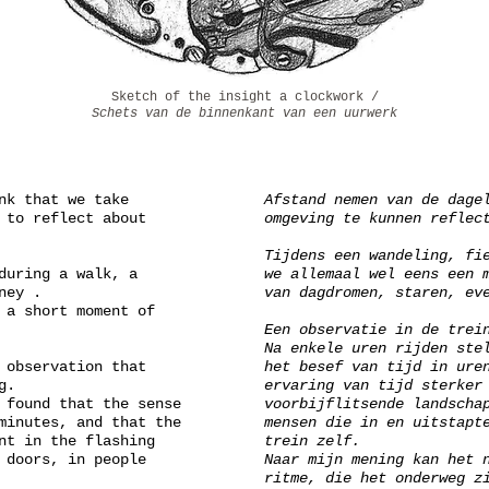
Sketch of the insight a clockwork /
Schets van de binnenkant van een uurwerk
nk that we take
Afstand nemen van de dage
 to reflect about
omgeving te kunnen reflec
Tijdens een wandeling, fi
during a walk, a
we allemaal wel eens een 
ney .
van dagdromen, staren, ev
 a short moment of
Een observatie in de trei
Na enkele uren rijden ste
 observation that
het besef van tijd in ure
g.
ervaring van tijd sterker
 found that the sense
voorbijflitsende landscha
minutes, and that the
mensen die in en uitstapt
nt in the flashing
trein zelf.
 doors, in people
Naar mijn mening kan het 
ritme, die het onderweg z